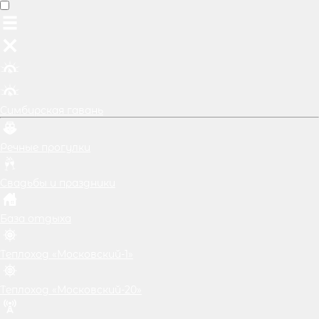
Симбирская гавань
Речные прогулки
Свадьбы и праздники
База отдыха
Теплоход «Московский-1»
Теплоход «Московский-20»