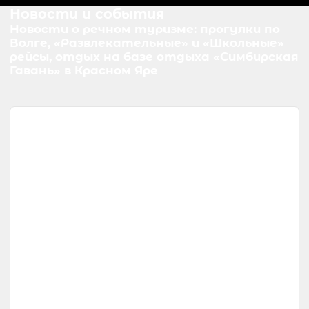
Новости и события
Новости о речном туризме: прогулки по
Волге, «Развлекательные» и «Школьные»
рейсы, отдых на базе отдыха «Симбирская
Гавань» в Красном Яре