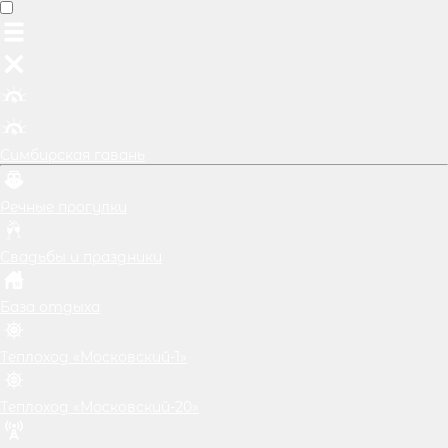
Симбирская гавань
Речные прогулки
Свадьбы и праздники
База отдыха
Теплоход «Московский-1»
Теплоход «Московский-20»