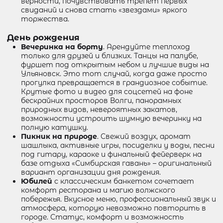
верности, почувствовать трепет первых
свиданий и снова стать «звездами» яркого
торжества.
День рождения
Вечеринка на борту
. Арендуйте теплоход
только для друзей и близких. Танцы на палубе,
фуршет под открытым небом и лучшие виды на
Ульяновск. Это тот случай, когда даже просто
прогулка превращается в грандиозное событие.
Крутые фото и видео для соцсетей на фоне
бескрайних просторов Волги, панорамных
природных видов, невероятных закатов,
возможности устроить шумную вечеринку на
полную катушку.
Пикник на природе
. Свежий воздух, аромат
шашлыка, активные игры, посиделки у воды, песни
под гитару, караоке и финальный фейерверк на
базе отдыха «Симбирская гавань» – оригинальный
вариант организации дня рождения.
Юбилей
с классическим банкетом сочетает
комфорт ресторана и магию волжского
побережья. Вкусное меню, профессиональный звук и
атмосфера, которую невозможно повторить в
городе. Статус, комфорт и возможность