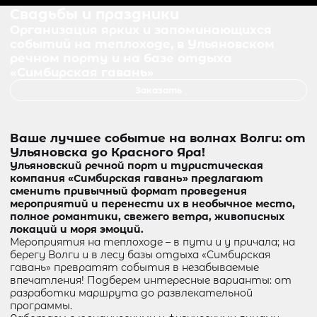
Свадьбы и праздники
Организация ярких и запоминающихся
событий на теплоходе, в Ульяновском
речном порту и на базе отдыха
«Симбирская гавань»
Заказать
Ваше лучшее событие на волнах Волги: от
Ульяновска до Красного Яра!
Ульяновский речной порт и туристическая
компания «Симбирская гавань» предлагают
сменить привычный формат проведения
мероприятий и перенести их в необычное место,
полное романтики, свежего ветра, живописных
локаций и моря эмоций.
Мероприятия на теплоходе – в пути и у причала; на
берегу Волги и в лесу базы отдыха «Симбирская
гавань» превратят события в незабываемые
впечатления! Подберем интересные варианты: от
разработки маршрута до развлекательной
программы.