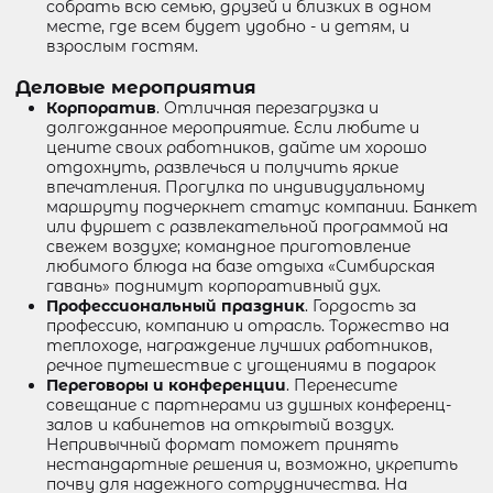
собрать всю семью, друзей и близких в одном
месте, где всем будет удобно - и детям, и
взрослым гостям.
Деловые мероприятия
Корпоратив
. Отличная перезагрузка и
долгожданное мероприятие. Если любите и
цените своих работников, дайте им хорошо
отдохнуть, развлечься и получить яркие
впечатления. Прогулка по индивидуальному
маршруту подчеркнет статус компании. Банкет
или фуршет с развлекательной программой на
свежем воздухе; командное приготовление
любимого блюда на базе отдыха «Симбирская
гавань» поднимут корпоративный дух.
Профессиональный праздник
. Гордость за
профессию, компанию и отрасль. Торжество на
теплоходе, награждение лучших работников,
речное путешествие с угощениями в подарок
Переговоры и конференции
. Перенесите
совещание с партнерами из душных конференц-
залов и кабинетов на открытый воздух.
Непривычный формат поможет принять
нестандартные решения и, возможно, укрепить
почву для надежного сотрудничества. На