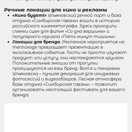
Речные локации для кино и рекламы
«Кино будет!»
Ульяновский речной порт и база
отдыха «Симбирская гавань» вошли в историю
российского кинематографа. Здесь проходили
съемки сцен для фильм «Со дна вершины» и
популярного сериала «Пять минут тишины».
Локации для бренда
. Рекламное мероприятие на
теплоходе превращает презентацию в
эксклюзивное событие. Гости не просто изучают
продукт или услугу, они наслаждаются круизом.
Положительные эмоции от прогулки
проецируются на ваш бренд. Волга и панорамы
Ульяновска – лучшая декорация для имиджевых
фотосессий и видеообзоров. Лесная атмосфера
базы отдыха «Симбирская гавань» – позволит
организовать настоящий фестиваль для вашего
бренда.