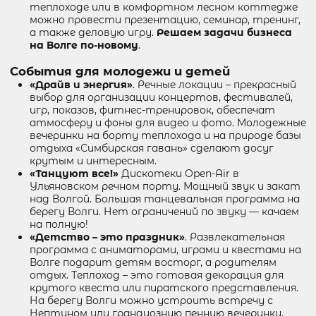
теплоходе или в комфортном лесном коттедже
можно провести презентацию, семинар, тренинг,
а также деловую игру.
Решаем задачи бизнеса
на Волге по-новому
.
События для молодежи и детей
«Драйв и энергия»
. Речные локации – прекрасный
выбор для организации концертов, фестивалей,
игр, показов, фитнес-тренировок, обеспечат
атмосферу и фоны для видео и фото. Молодежные
вечеринки на борту теплохода и на природе базы
отдыха «Симбирская гавань» сделают досуг
крутым и интересным.
«Танцуют все!»
Дискотеки Open-Air в
Ульяновском речном порту. Мощный звук и закат
над Волгой. Большая танцевальная программа на
берегу Волги. Нет ограничений по звуку — качаем
на полную!
«Детство – это праздник»
. Развлекательная
программа с аниматорами, играми и квестами на
Волге подарит детям восторг, а родителям
отдых. Теплоход – это готовая декорация для
крутого квеста или пиратского представления.
На берегу Волги можно устроить встречу с
Нептуном или грандиозную пенную вечеринку.