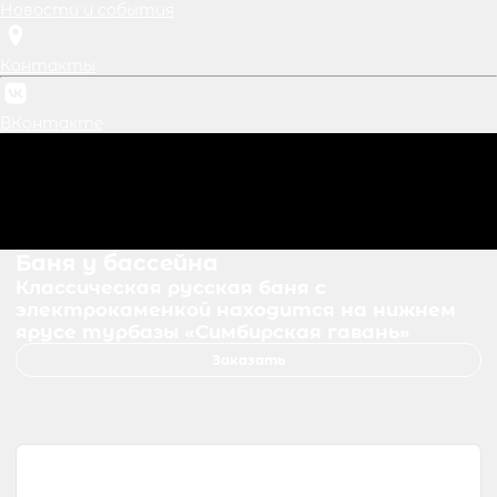
Новости и события
Контакты
ВКонтакте
Баня у бассейна
Классическая русская баня с
электрокаменкой находится на нижнем
ярусе турбазы «Симбирская гавань»
Заказать