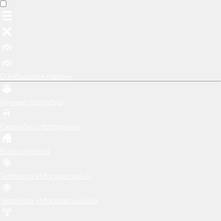
Симбирская гавань
Речные прогулки
Свадьбы и праздники
База отдыха
Теплоход «Московский-1»
Теплоход «Московский-20»